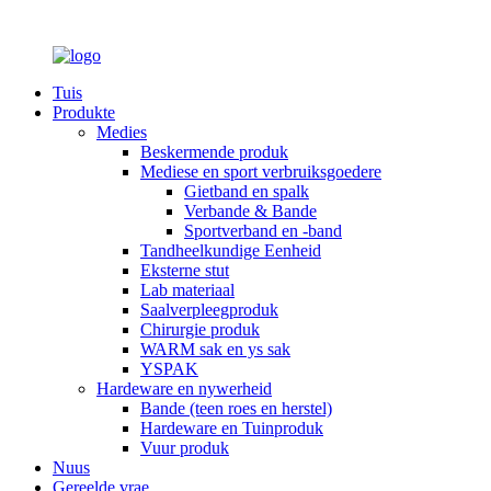
Tuis
Produkte
Medies
Beskermende produk
Mediese en sport verbruiksgoedere
Gietband en spalk
Verbande & Bande
Sportverband en -band
Tandheelkundige Eenheid
Eksterne stut
Lab materiaal
Saalverpleegproduk
Chirurgie produk
WARM sak en ys sak
YSPAK
Hardeware en nywerheid
Bande (teen roes en herstel)
Hardeware en Tuinproduk
Vuur produk
Nuus
Gereelde vrae